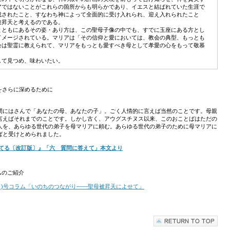
アではないことがこれらの箇所からも明らかであり、イエスと結ばれていた生涯で
成されたこと、すなわち神によって全面的に受け入れられ、迎え入れられたこと
被昇天と考えるのである。
ともにあるその姿・あり方は、この聖母子像の中でも、すでに玉座にある方とし
イメージされている。マリアは「その信仰と愛においては、教会の典型、もっとも
会は聖霊に教えられて、マリアをもっとも愛すべき母として孝愛の心をもって敬慕
て見つめ、味わいたい。
をさらに深めるために
にはさんで「あなたの母、あなたの子」。ごく人情的に言えば当然のことです。母親
言えばそれまでのことです。しかし古く、アウグスチヌス以来、このおことばはただの
人を、あらゆる世代の弟子を母マリアに頼む。あらゆる世代の弟子のために母マリアに
ばと受けとめられました。
育てる〔改訂版〕』「六 質問に答えて」本文より
ムのご紹介
15日)号コラム「いのちのつながり――聖母被昇天によせて」