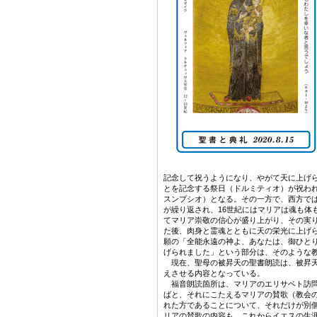
記念して祝うようになり、やがて天に上げ
とを記念する祭日（ドルミティオ）が祝われ
スンプシオ）となる。その一方で、西方で
が繰り返され、16世紀にはマリアは魂も体
てマリア崇敬の信心が盛り上がり、その実りと
た後、肉身と霊魂とともに天の栄光に上げ
願の「全能永遠の神よ、あなたは、御ひと
げられました」という部分は、そのような
現在、聖母の被昇天の聖書朗読は、被昇天
えさせる内容となっている。
福音朗読箇所は、マリアのエリサベト訪問
ばと、それにこたえるマリアの賛歌（教会
れた方であることについて、それだけが別
リアの賛歌の内容も、これからイエスの生