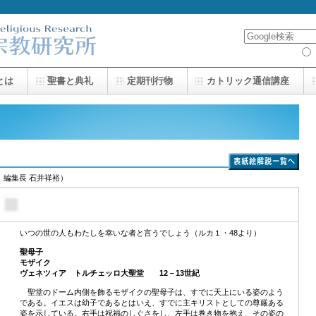
とは
聖書と典礼
定期刊行物
カトリック通信講座
編集長 石井祥裕）
）
いつの世の人もわたしを幸いな者と言うでしょう（ルカ１・48より）
聖母子
モザイク
ヴェネツィア トルチェッロ大聖堂 12－13世紀
聖堂のドーム内側を飾るモザイクの聖母子は、すでに天上にいる姿のよう
である。イエスは幼子であるとはいえ、すでに主キリストとしての尊厳ある
姿を示している。右手は祝福のしぐさをし、左手は巻き物を抱え、その姿の