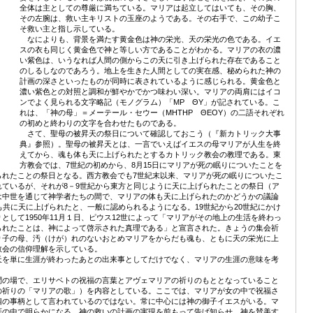
全体は主としての尊厳に満ちている。マリアは起立してはいても、その胸、
その左腕は、救い主キリストの玉座のようである。その右手で、この幼子こ
そ救い主と指し示している。
なによりも、背景を満たす黄金色は神の栄光、天の栄光の色である。イエ
スの衣も同じく黄金色で神と等しい方であることがわかる。マリアの衣の濃
い紫色は、いうなれば人間の側からこの天に引き上げられた存在であること
のしるしなのであろう。地上を生きた人間としての実在感、秘められた神の
計画の深さといったものが同時に表されているように感じられる。黄金色と
濃い紫色との対照と調和が鮮やかでかつ味わい深い。マリアの両肩にはイコ
ンでよく見られる文字略記（モノグラム）「ΜΡ ΘΥ」が記されている。こ
れは、「神の母」＝メーテール・セウー（ΜΗΤΗΡ ΘΕΟΥ）の二語それぞれ
の初めと終わりの文字を合わせたものである。
さて、聖母の被昇天の祭日について確認しておこう（『新カトリック大事
典』参照）。聖母の被昇天とは、一言でいえばイエスの母マリアが人生を終
えてから、魂も体も天に上げられたとするカトリック教会の教理である。東
方教会では、7世紀の初めから、8月15日にマリアが死の眠りについたことを
られたことの祭日となる。西方教会でも7世紀末以来、マリアが死の眠りについたこ
ているが、それが8－9世紀から東方と同じように天に上げられたことの祭日（ア
は中世を通じて神学者たちの間で、マリアの体も天に上げられたのかどうかの議論
も共に天に上げられたと、一般に認められるようになる。19世紀から20世紀にかけ
して1950年11月１日、ピウス12世によって「マリアがその地上の生活を終わっ
られたことは、神によって啓示された真理である」と宣言された。きょうの集会祈
り子の母、汚（けが）れのないおとめマリアをからだも魂も、ともに天の栄光に上
教会の信仰理解を示している。
を単に生涯が終わったあとの出来事としてだけでなく、マリアの生涯の意味を考
の場で、エリサベトの祝福の言葉とアヴェマリアの祈りのもととなっていること
の祈りの「マリアの歌」）を内容としている。ここでは、マリアが女の中で祝福さ
個の事柄として言われているのではない。常に中心には神の御子イエスがいる。マ
涯の中で明らかになる、神の救いの計画の実現を前もって告げ知らせ、神を賛美す