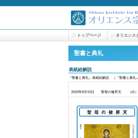
トップページ
オリエンス
聖書と典礼
表紙絵解説
『聖書と典礼』表紙絵解説 （『聖書と典礼』
2020年8月15日 聖母の被昇天 （白