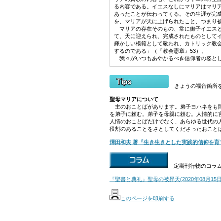
る内容である。イエスなしにマリアはマリ
あったことが伝わってくる。その生涯が完
を、マリアが天に上げられたこと、つまり
マリアの存在そのもの、常に御子イエスと
て、天に迎えられ、完成されたものとして
輝かしい模範として敬われ、カトリック教
するのである」（『教会憲章』53）。
我々がいつもあやかるべき信仰者の姿とし
きょうの福音箇所
聖母マリアについて
主のおことばがあります。弟子ヨハネをも間
を弟子に頼む。弟子を母親に頼む。人情的に
人情のおことばだけでなく、あらゆる世代の
役割のあることをさとしてくださったおこと
澤田和夫 著『生き生きとした実践的信仰を
定期刊行物のコラ
『聖書と典礼』聖母の被昇天(2020年08月
このページを印刷する