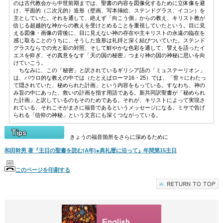
のは古代教会から中世前期までは、聖書の内容を図像化するために立体像を避
け、平面的（二次元的）造形（壁画、写本挿絵、ステンドグラス、イコン）を
主としていた。それを通して、絶えず「向こう側」からの教え、キリスト教が
信じる超越的な神からの教えを受けとめることを重視していたという。目に見
える図像・画像の背後に、目に見えない神の存在や主キリストの永遠の臨在を
感じ取ることのうちに、そうした造形は礼拝と深く結びついていた。ステンド
グラスならでの光と影の対照、そして鮮やかな色彩を通して、譬えを語ったイ
エスを仰ぎ、その真意をなす「天の国の秘密」つまり神の国の神秘に思いを向
けていこう。
ちなみに、この「秘密」と訳されているギリシア語の「ミュステーリオン」
は、パウロ的な教えの中では（たとえばローマ16・25）では、「世々にわたっ
て隠されていた、秘められた計画」という内容をもっている。すなわち、神の
み旨の中にあった、救いの計画を指す用語である。新共同訳聖書が「秘められ
た計画」と訳しているのもそのためである。それが、キリストによって実現さ
れている、それこそがまさに福音であるというメッセージになる。ミサで告げ
られる「信仰の神秘」という文言にも深くつながっている。
きょうの福音箇所をさらに深めるために
和田幹男 著『主日の聖書を読む(A年)●典礼暦に沿って』年間第15主日
このページを印刷する