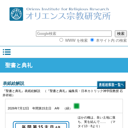
WWW を検索
本サイト内 の検索
聖書と典礼
表紙絵解説
『聖書と典礼』表紙絵解説 （『聖書と典礼』編集長・日本カトリック神学院教授 石
井祥裕）
2026年7月12日 年間第15主日 A年 （緑）
ほかの種は、良い土地に落
ち、実を結んで…… （マ
タイ13・8より）