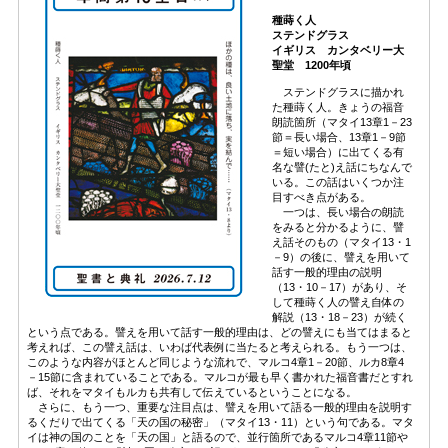
種蒔く人
ステンドグラス
イギリス カンタベリー大
聖堂 1200年頃
ステンドグラスに描かれ
た種蒔く人。きょうの福音
朗読箇所（マタイ13章1－23
節＝長い場合、13章1－9節
＝短い場合）に出てくる有
名な譬(たと)え話にちなんで
いる。この話はいくつか注
目すべき点がある。
一つは、長い場合の朗読
をみると分かるように、譬
え話そのもの（マタイ13・1
－9）の後に、譬えを用いて
話す一般的理由の説明
（13・10－17）があり、そ
して種蒔く人の譬え自体の
解説（13・18－23）が続く
という点である。譬えを用いて話す一般的理由は、どの譬えにも当てはまると
考えれば、この譬え話は、いわば代表例に当たると考えられる。もう一つは、
このような内容がほとんど同じような流れで、マルコ4章1－20節、ルカ8章4
－15節に含まれていることである。マルコが最も早く書かれた福音書だとすれ
ば、それをマタイもルカも共有して伝えているということになる。
さらに、もう一つ、重要な注目点は、譬えを用いて語る一般的理由を説明す
るくだりで出てくる「天の国の秘密」（マタイ13・11）という句である。マタ
イは神の国のことを「天の国」と語るので、並行箇所であるマルコ4章11節や