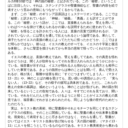
ルカ8章10節では「神の国の秘密」と記されている。この「秘密」ということ
ばに注目したい。それは、ステンドグラスや聖書挿絵など、聖書の内容を絵で
表すという営みの意味にもつながってくるからである。
まず、この「秘密」のギリシア語原語はミュステーリオンである。ここでは
「秘密」と訳されているが、「神秘」「秘義」「奥義」とも訳すことができ
る。この「秘密」という語が、ここでは、直接教えられるか、譬えを用いて、
いわばベールを掛けて教えられるかの違いを説明するために使われている。
「秘密」を悟ることを許されている人には、直接の言葉で説明されるが、「許
されていない人」には譬えを通して伝えられるという論理である。果たして、
弟子たちがイエスの直接の教えによってただちに悟ったかどうか、ここではま
だ明らかではない。彼らは、イエスの教えのすべてを、イエスの十字架と復活
を体験し、さらに聖霊を授けられてから本当の意味で悟っていくわけだからで
ある。
イエスの教えは、直接の教えであれ、譬えを通してであれ、その真意を悟れ
るかどうかは、聞く人が信仰をもってそれを受け入れられたかどうかにかかっ
ている。福音書が示すのは、イエスが悟れる人も悟れない人も両方とも相手に
していた事実である。きょうの箇所からは神のことばを聞いて、喜んで受け入
れるが、根が浅く、艱難や迫害を前に「すぐにつまずいてしまう人」（マタイ
13・21）や、神のことばの種を受けても、思い煩いや誘惑がふさいで、「実ら
ない人」（13･22）など、その様子の描写は具体的である。ただし、これらの
教えの全体の基調は、戒めというよりも、神のことばが告げられ、神の国が到
来しているということの告知である。人々は、今すでにそれを見ており、聞い
ている。それをだんだんと悟っていけるようにと招くことがイエスの教えの真
意であり、福音書にそれがまとめられたのも、同じような後の世代のためだっ
たのだろう。
実は、キリスト教の美術、特に聖書画やそれとモチーフを同じくするステン
ドグラスの役割も、そのことに関係している。単に聖書の教えや出来事を図像
化、視覚化して表現することに尽きるのではなく、それらを通して、聖書が、
ひいてはイエス・キリスト自身が告げ知らせる「天の国の秘密」（マタイ13・
11）に人々を招こうとしているものなのである。キリスト教美術史から教わる